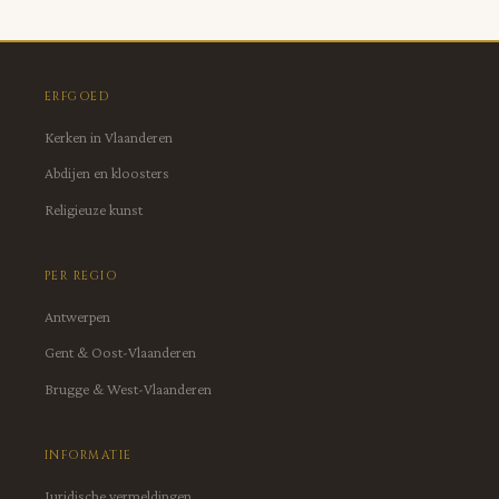
ERFGOED
Kerken in Vlaanderen
Abdijen en kloosters
Religieuze kunst
PER REGIO
Antwerpen
Gent & Oost-Vlaanderen
Brugge & West-Vlaanderen
INFORMATIE
Juridische vermeldingen