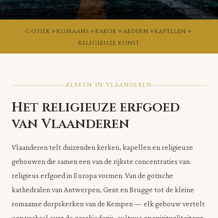
✦
✦
✦
✦
✦
GOTIEK
ROMAANS
BAROK
ABDIJEN
KAPELLEN
RELIGIEUZE KUNST
KERKEN IN VLAANDEREN
Het religieuze erfgoed
van Vlaanderen
Vlaanderen telt duizenden kerken, kapellen en religieuze
gebouwen die samen een van de rijkste concentraties van
religieus erfgoed in Europa vormen. Van de gotische
kathedralen van Antwerpen, Gent en Brugge tot de kleine
romaanse dorpskerken van de Kempen — elk gebouw vertelt
een verhaal over de geschiedenis, cultuur en spiritualiteit van