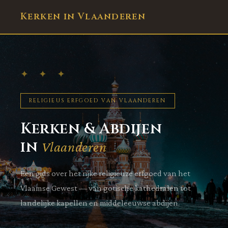
Kerken in Vlaanderen
✦ ✦ ✦
RELIGIEUS ERFGOED VAN VLAANDEREN
Kerken & Abdijen
in
Vlaanderen
Een gids over het rijke religieuze erfgoed van het
Vlaamse Gewest — van gotische kathedralen tot
landelijke kapellen en middeleeuwse abdijen.