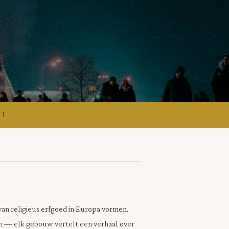
ST
van religieus erfgoed in Europa vormen.
n — elk gebouw vertelt een verhaal over