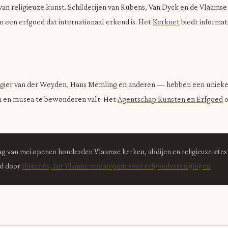
n religieuze kunst. Schilderijen van Rubens, Van Dyck en de Vlaamse 
 een erfgoed dat internationaal erkend is. Het
Kerknet
biedt informat
gier van der Weyden, Hans Memling en anderen — hebben een unieke t
en en musea te bewonderen valt. Het
Agentschap Kunsten en Erfgoed
o
ag van mei openen honderden Vlaamse kerken, abdijen en religieuze sites 
rd door
Histories, het Vlaams contactpunt voor erfgoedverenigingen
.