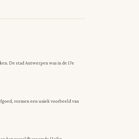
ken. De stad Antwerpen was in de 17e
fgoed, vormen een uniek voorbeeld van
n en het wereldberoemde Heilig