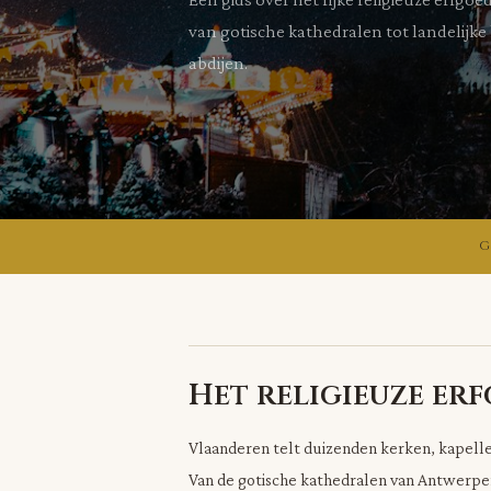
van gotische kathedralen tot landelijk
abdijen.
G
Het religieuze er
Vlaanderen telt duizenden kerken, kapelle
Van de gotische kathedralen van Antwerpe