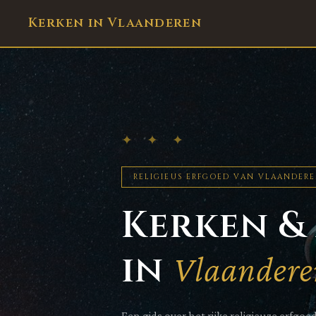
Kerken in Vlaanderen
✦ ✦ ✦
RELIGIEUS ERFGOED VAN VLAANDER
Kerken &
in
Vlaandere
Een gids over het rijke religieuze erfg