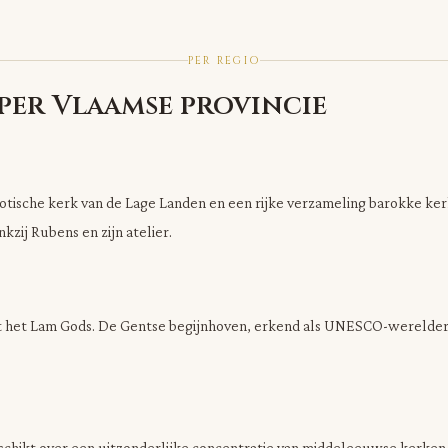
PER REGIO
 per Vlaamse provincie
otische kerk van de Lage Landen en een rijke verzameling barokke ker
zij Rubens en zijn atelier.
t het Lam Gods. De Gentse begijnhoven, erkend als UNESCO-werelder
eschikt over een uitzonderlijke concentratie van middeleeuwse kerke