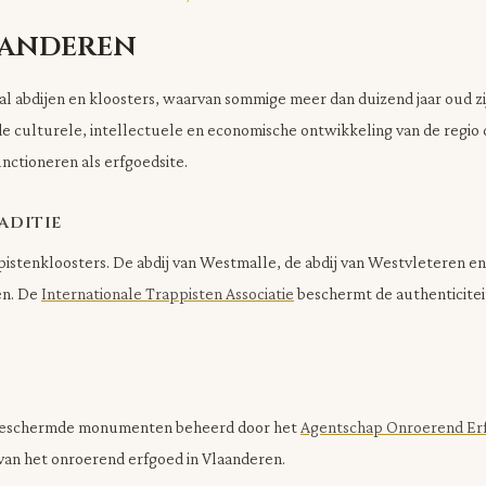
aanderen
l abdijen en kloosters, waarvan sommige meer dan duizend jaar oud 
de culturele, intellectuele en economische ontwikkeling van de regio 
ctioneren als erfgoedsite.
aditie
stenkloosters. De abdij van Westmalle, de abdij van Westvleteren en 
en. De
Internationale Trappisten Associatie
beschermt de authenticiteit
an beschermde monumenten beheerd door het
Agentschap Onroerend Er
van het onroerend erfgoed in Vlaanderen.