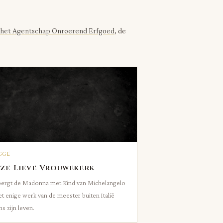
a het Agentschap Onroerend Erfgoed
, de
GGE
ze-Lieve-Vrouwekerk
ergt de Madonna met Kind van Michelangelo
t enige werk van de meester buiten Italië
ns zijn leven.