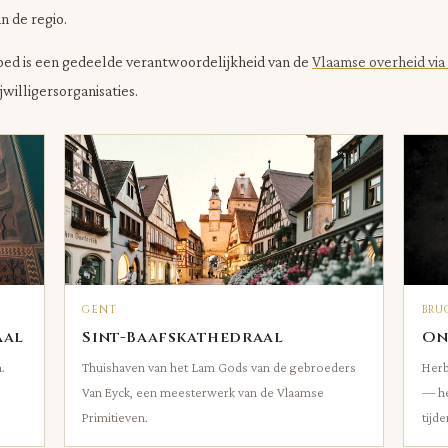
n de regio.
oed is een gedeelde verantwoordelijkheid van de
Vlaamse overheid vi
willigersorganisaties.
GENT
BRU
aal
Sint-Baafskathedraal
On
.
Thuishaven van het Lam Gods van de gebroeders
Herb
Van Eyck, een meesterwerk van de Vlaamse
— he
Primitieven.
tijde