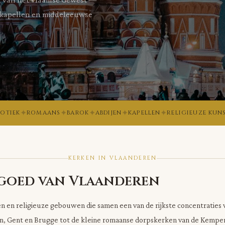
e kapellen en middeleeuwse
✦
✦
✦
✦
✦
OTIEK
ROMAANS
BAROK
ABDIJEN
KAPELLEN
RELIGIEUZE KUN
KERKEN IN VLAANDEREN
fgoed van Vlaanderen
n en religieuze gebouwen die samen een van de rijkste concentraties 
n, Gent en Brugge tot de kleine romaanse dorpskerken van de Kempe