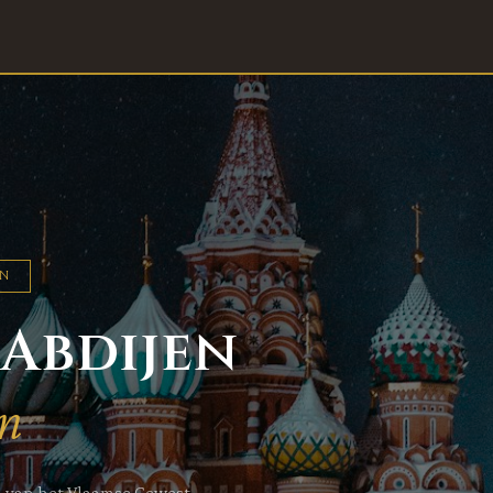
EN
 Abdijen
n
oed van het Vlaamse Gewest —