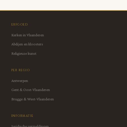
ERFGOED
Kerken in Vlaanderen
Abdijen en kloosters
Religieuze kunst
PER REGIO
Antwerpen
Gent & Oost-Vlaanderen
Brugge & West-Vlaanderen
INFORMATIE
Juridische vermeldingen