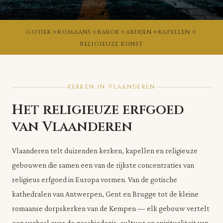
✦
✦
✦
✦
✦
GOTIEK
ROMAANS
BAROK
ABDIJEN
KAPELLEN
RELIGIEUZE KUNST
KERKEN IN VLAANDEREN
Het religieuze erfgoed
van Vlaanderen
Vlaanderen telt duizenden kerken, kapellen en religieuze
gebouwen die samen een van de rijkste concentraties van
religieus erfgoed in Europa vormen. Van de gotische
kathedralen van Antwerpen, Gent en Brugge tot de kleine
romaanse dorpskerken van de Kempen — elk gebouw vertelt
een verhaal over de geschiedenis, cultuur en spiritualiteit van