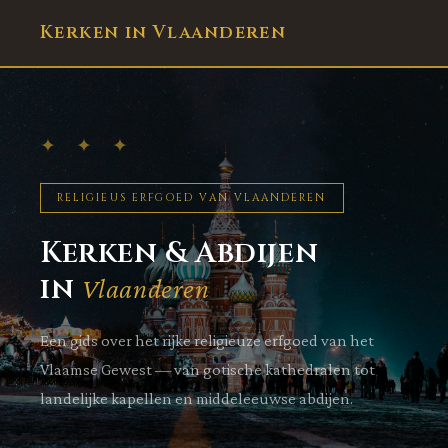
Kerken in Vlaanderen
✦ ✦ ✦
RELIGIEUS ERFGOED VAN VLAANDEREN
Kerken & Abdijen
in
Vlaanderen
Een gids over het rijke religieuze erfgoed van het
Vlaamse Gewest — van gotische kathedralen tot
landelijke kapellen en middeleeuwse abdijen.